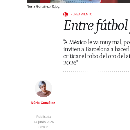
Núria González (1).jpg
PENSAMIENTO
Entre fútbol
"A México le va muy mal, po
inviten a Barcelona a hacerl
criticar el robo del oro del
2026"
Núria González
Publicada
14 junio 2026
00:00h