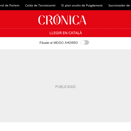
rol de Parlem
Caída de Tecnotramit
El plan oculto de Puigdemont
Succionador de c
LLEGIR EN CATALÀ
Pásate al MODO AHORRO