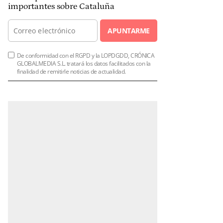
importantes sobre Cataluña
APUNTARME
De conformidad con el RGPD y la LOPDGDD, CRÓNICA
GLOBALMEDIA S.L. tratará los datos facilitados con la
finalidad de remitirle noticias de actualidad.