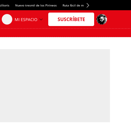
lítoris
Nuevo tresmil de los Pirineos
Ruta fácil de montaña
El arroz más meloso