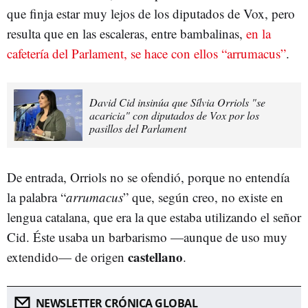
que finja estar muy lejos de los diputados de Vox, pero
resulta que en las escaleras, entre bambalinas,
en la
cafetería del Parlament, se hace con ellos “arrumacus”
.
David Cid insinúa que Sílvia Orriols "se
acaricia" con diputados de Vox por los
pasillos del Parlament
De entrada, Orriols no se ofendió, porque no entendía
la palabra “
arrumacus
” que, según creo, no existe en
lengua catalana, que era la que estaba utilizando el señor
Cid. Éste usaba un barbarismo —aunque de uso muy
castellano
extendido— de origen
.
NEWSLETTER CRÓNICA GLOBAL