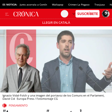
ES NOTICIA:
Junts acorrala a Comín
Wallapop
Crimen La Pegaso
Tracjusa
H
LLEGIR EN CATALÀ
Pásate al MODO AHORRO
Ignacio Vidal-Folch y una imagen del portavoz de los Comuns en el Parlament,
David Cid
Europa Press / Fotomontaje CG
PENSAMIENTO