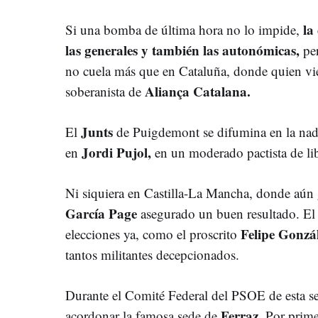
la
Si una bomba de última hora no lo impide,
las generales y también las autonómicas,
per
no cuela más que en Cataluña, donde quien vie
Aliança Catalana.
soberanista de
Junts
El
de Puigdemont se difumina en la nada 
Jordi Pujol,
en
en un moderado pactista de li
Ni siquiera en Castilla-La Mancha, donde aún
García Page
asegurado un buen resultado. El 
Felipe Gonzál
elecciones ya, como el proscrito
tantos militantes decepcionados.
Durante el Comité Federal del PSOE de esta se
Ferraz.
acordonar la famosa sede de
Por primer