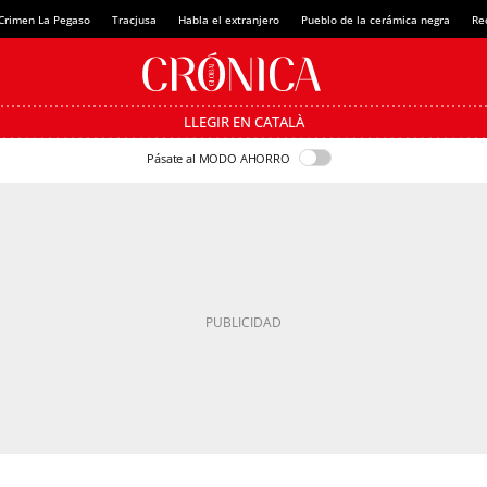
Crimen La Pegaso
Tracjusa
Habla el extranjero
Pueblo de la cerámica negra
Re
LLEGIR EN CATALÀ
Pásate al MODO AHORRO