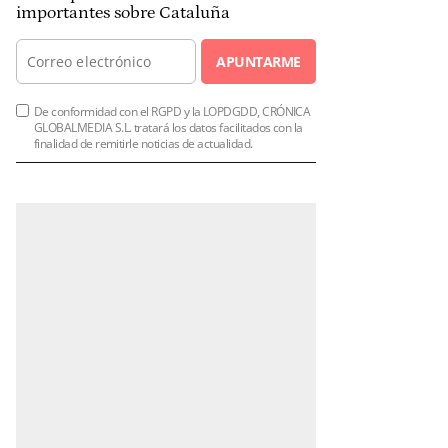
importantes sobre Cataluña
APUNTARME
De conformidad con el RGPD y la LOPDGDD, CRÓNICA
GLOBALMEDIA S.L. tratará los datos facilitados con la
finalidad de remitirle noticias de actualidad.