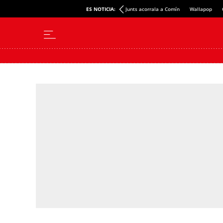
ES NOTICIA:
Junts acorrala a Comín
Wallapop