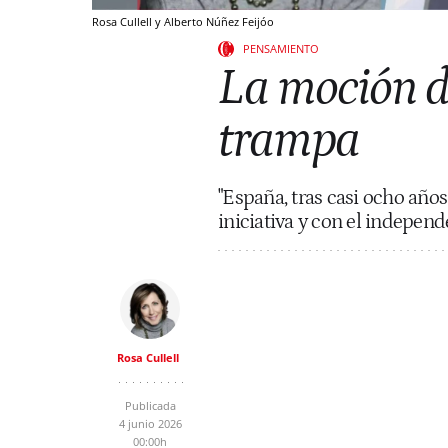
Rosa Cullell y Alberto Núñez Feijóo
PENSAMIENTO
La moción d
trampa
"España, tras casi ocho años
iniciativa y con el indepen
Rosa Cullell
Publicada
4 junio 2026
00:00h