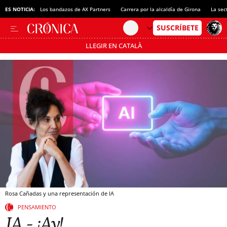
ES NOTICIA:
Los bandazos de AX Partners
Carrera por la alcaldía de Girona
La sec
LLEGIR EN CATALÀ
Pásate al MODO AHORRO
Rosa Cañadas y una representación de IA
PENSAMIENTO
IA - ¡Ay!