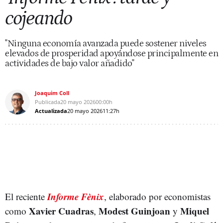
cojeando
"Ninguna economía avanzada puede sostener niveles
elevados de prosperidad apoyándose principalmente en
actividades de bajo valor añadido"
Joaquim Coll
Publicada
20 mayo 2026
00:00h
Actualizada
20 mayo 2026
11:27h
Informe Fènix
El reciente
, elaborado por economistas
Xavier Cuadras
Modest Guinjoan
Miquel
como
,
y