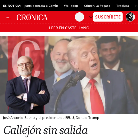
ES NOTICIA:
Junts acorrala a Comín
Wallapop
Crimen La Pegaso
Tracjusa
H
LEER EN CASTELLANO
Pásate al MODO AHORRO
José Antonio Bueno y el presidente de EEUU, Donald Trump
Callejón sin salida