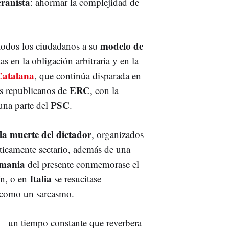
eranista
: ahormar la complejidad de
modelo de
todos los ciudadanos a su
as en la obligación arbitraria y en la
Catalana
, que continúa disparada en
ERC
s republicanos de
, con la
PSC
 una parte del
.
la muerte del dictador
, organizados
icamente sectario, además de una
mania
del presente conmemorase el
Italia
ín, o en
se resucitase
e como un sarcasmo.
 –un tiempo constante que reverbera