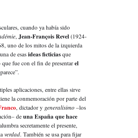
sculares, cuando ya había sido
Jean-François Revel
adémie
,
(1924-
68, uno de los mitos de la izquierda
ideas ficticias
“una de esas
que
el
 que fue con el fin de presentar
parece”.
ples aplicaciones, entre ellas sirve
iene la conmemoración por parte del
Franco
, dictador y
generalísimo
–los
una España que hace
eración– de
alumbra secretamente el presente,
la
verdad
. También se usa para fijar