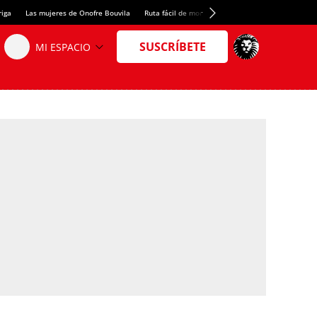
riga
Las mujeres de Onofre Bouvila
Ruta fácil de montaña
Nuevo tresmil de los Pir