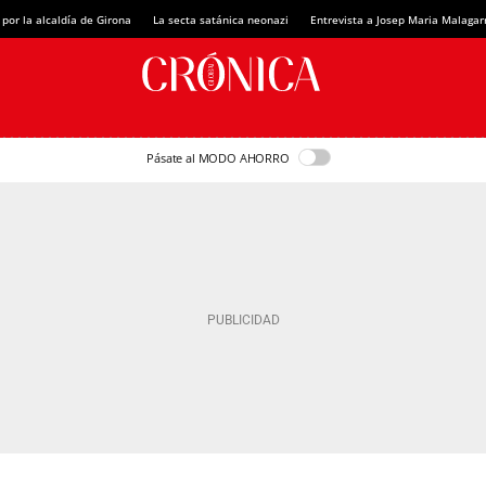
 por la alcaldía de Girona
La secta satánica neonazi
Entrevista a Josep Maria Malagar
Pásate al MODO AHORRO