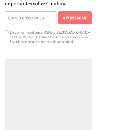
importantes sobre Cataluña
APUNTARME
De conformidad con el RGPD y la LOPDGDD, CRÓNICA
GLOBALMEDIA S.L. tratará los datos facilitados con la
finalidad de remitirle noticias de actualidad.