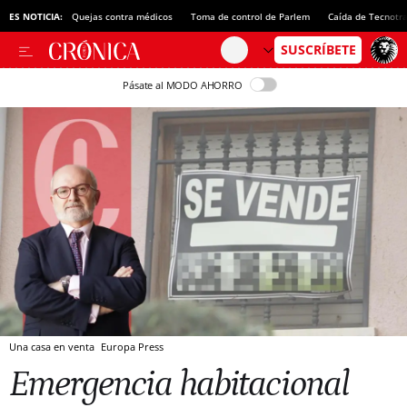
ES NOTICIA:
Quejas contra médicos
Toma de control de Parlem
Caída de Tecnotr
Pásate al MODO AHORRO
Una casa en venta
Europa Press
Emergencia habitacional