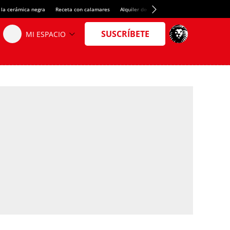
 la cerámica negra
Receta con calamares
Alquiler de habitaciones en España
Créd