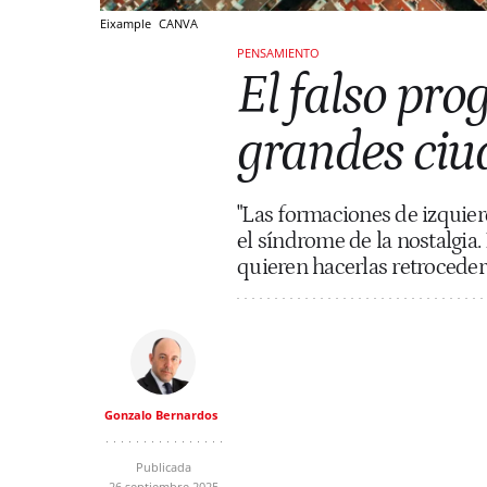
Eixample
CANVA
PENSAMIENTO
El falso prog
grandes ciu
"Las formaciones de izqui
el síndrome de la nostalgia
quieren hacerlas retroceder 
Gonzalo Bernardos
Publicada
26 septiembre 2025