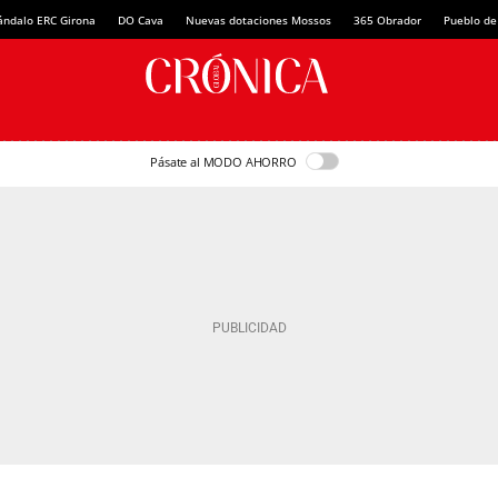
ándalo ERC Girona
DO Cava
Nuevas dotaciones Mossos
365 Obrador
Pueblo de
Pásate al MODO AHORRO