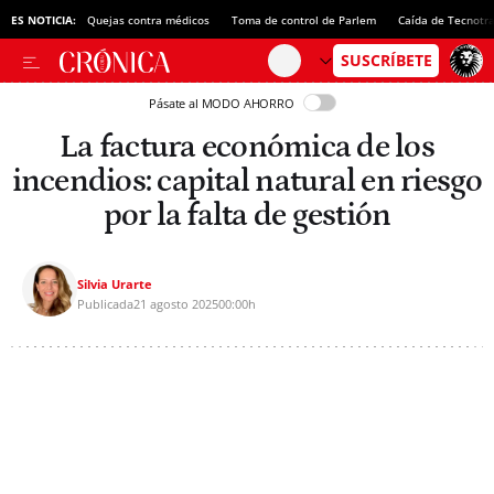
ES NOTICIA:
Quejas contra médicos
Toma de control de Parlem
Caída de Tecnotr
Pásate al MODO AHORRO
La factura económica de los
incendios: capital natural en riesgo
por la falta de gestión
Silvia Urarte
Publicada
21 agosto 2025
00:00h