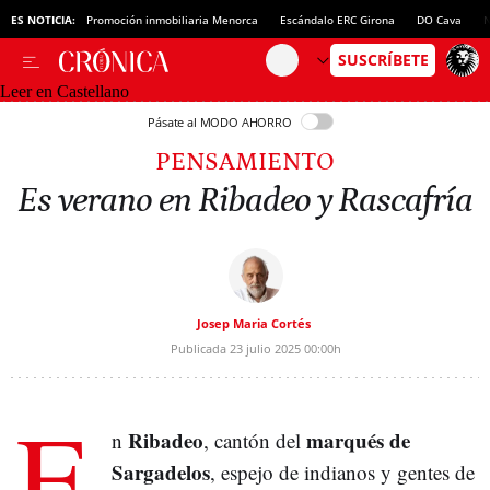
ES NOTICIA:
Promoción inmobiliaria Menorca
Escándalo ERC Girona
DO Cava
N
Leer en Castellano
Pásate al MODO AHORRO
PENSAMIENTO
Es verano en Ribadeo y Rascafría
Josep Maria Cortés
Publicada
23 julio 2025
00:00h
E
Ribadeo
marqués de
n
, cantón del
Sargadelos
, espejo de indianos y gentes de