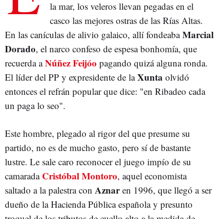
la mar, los veleros llevan pegadas en el
casco las mejores ostras de las Rías Altas.
Marcial
En las canículas de alivio galaico, allí fondeaba
Dorado
, el narco confeso de espesa bonhomía, que
Núñez Feijóo
recuerda a
pagando quizá alguna ronda.
Xunta
El líder del PP y expresidente de la
olvidó
entonces el refrán popular que dice: "en Ribadeo cada
un paga lo seo".
Este hombre, plegado al rigor del que presume su
partido, no es de mucho gasto, pero sí de bastante
lustre. Le sale caro reconocer el juego impío de su
Cristóbal Montoro
camarada
, aquel economista
Aznar
saltado a la palestra con
en 1996, que llegó a ser
dueño de la Hacienda Pública española y presunto
troquel de los tributos de cuello alto a la medida de