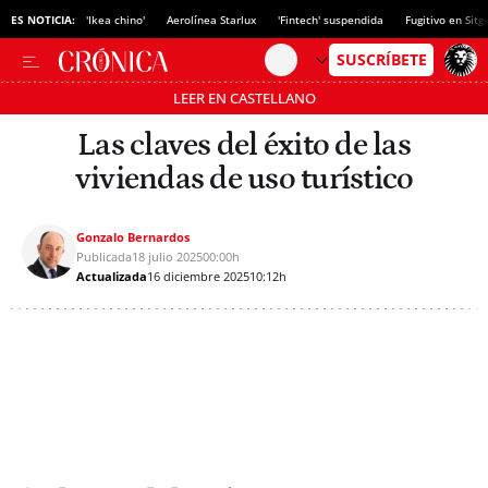
ES NOTICIA:
'Ikea chino'
Aerolínea Starlux
'Fintech' suspendida
Fugitivo en Sitg
LEER EN CASTELLANO
Pásate al MODO AHORRO
Las claves del éxito de las
viviendas de uso turístico
Gonzalo Bernardos
Publicada
18 julio 2025
00:00h
Actualizada
16 diciembre 2025
10:12h