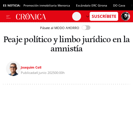
ES NOTICIA:
Promoción inmobiliaria Menorca
Escándalo ERC Girona
DO Cava
N
Pásate al MODO AHORRO
Peaje político y limbo jurídico en la
amnistía
Joaquim Coll
Publicada
4 junio 2025
00:00h