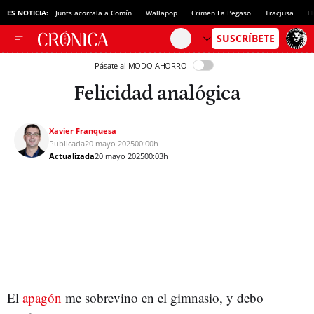
ES NOTICIA:
Junts acorrala a Comín
Wallapop
Crimen La Pegaso
Tracjusa
H
Pásate al MODO AHORRO
Felicidad analógica
Xavier Franquesa
Publicada
20 mayo 2025
00:00h
Actualizada
20 mayo 2025
00:03h
El
apagón
me sobrevino en el gimnasio, y debo