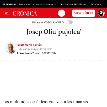
ES NOTICIA:
Promoción inmobiliaria Menorca
Escándalo ERC Girona
DO Cava
N
Pásate al MODO AHORRO
Josep Oliu 'pujolea'
Josep Maria Cortés
Publicada
7 mayo 2025
00:00h
Actualizada
7 mayo 2025
12:24h
Las multitudes oceánicas vuelven a las finanzas.