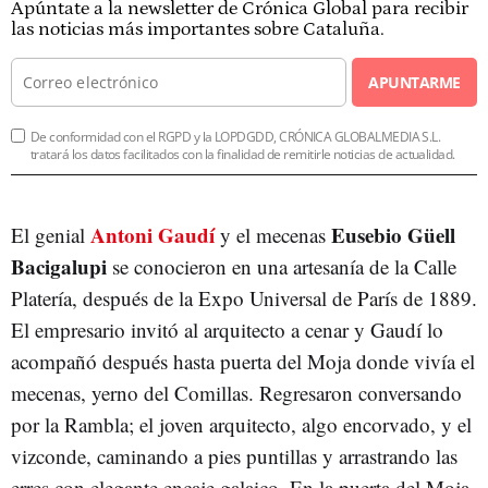
Apúntate a la newsletter de Crónica Global para recibir
las noticias más importantes sobre Cataluña.
APUNTARME
De conformidad con el RGPD y la LOPDGDD, CRÓNICA GLOBALMEDIA S.L.
tratará los datos facilitados con la finalidad de remitirle noticias de actualidad.
Antoni Gaudí
Eusebio Güell
El genial
y el mecenas
Bacigalupi
se conocieron en una artesanía de la Calle
Platería, después de la Expo Universal de París de 1889.
El empresario invitó al arquitecto a cenar y Gaudí lo
acompañó después hasta puerta del Moja donde vivía el
mecenas, yerno del Comillas. Regresaron conversando
por la Rambla; el joven arquitecto, algo encorvado, y el
vizconde, caminando a pies puntillas y arrastrando las
erres con elegante encaje galaico. En la puerta del Moja,