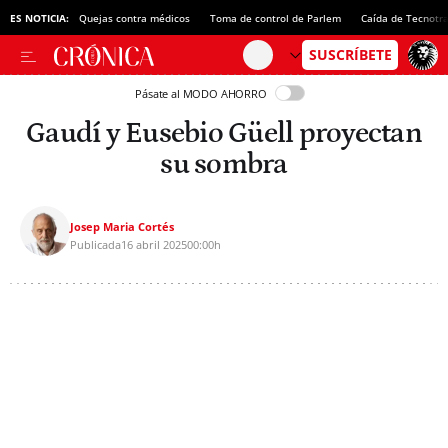
ES NOTICIA:
Quejas contra médicos
Toma de control de Parlem
Caída de Tecnotr
Pásate al MODO AHORRO
Gaudí y Eusebio Güell proyectan
su sombra
Josep Maria Cortés
Publicada
16 abril 2025
00:00h