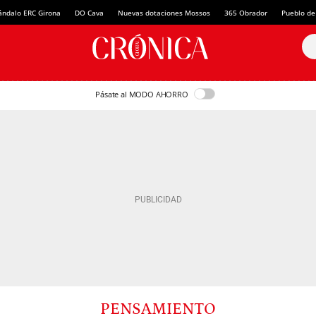
ándalo ERC Girona
DO Cava
Nuevas dotaciones Mossos
365 Obrador
Pueblo de
Pásate al MODO AHORRO
PENSAMIENTO