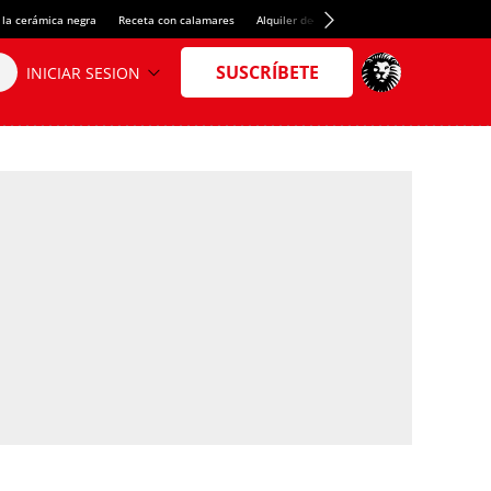
 la cerámica negra
Receta con calamares
Alquiler de habitaciones en España
Créd