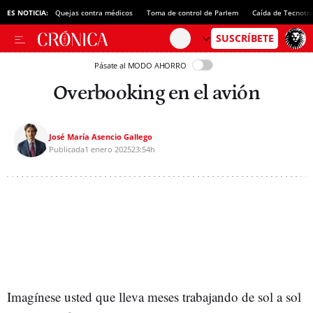
ES NOTICIA:
Quejas contra médicos
Toma de control de Parlem
Caída de Tecnotr
Pásate al MODO AHORRO
Overbooking en el avión
José María Asencio Gallego
Publicada
1 enero 2025
23:54h
Imagínese usted que lleva meses trabajando de sol a sol