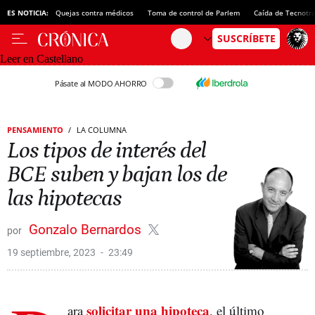
ES NOTICIA:
Quejas contra médicos
Toma de control de Parlem
Caída de Tecnotr
Leer en Castellano
Pásate al MODO AHORRO
PENSAMIENTO
LA COLUMNA
Los tipos de interés del
BCE suben y bajan los de
las hipotecas
Gonzalo Bernardos
19 septiembre, 2023
23:49
solicitar una hipoteca
ara
, el último