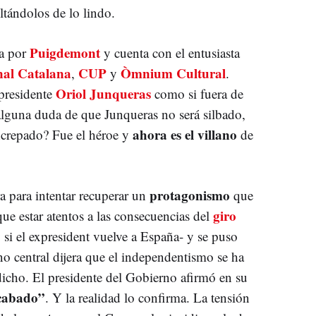
ultándolos de lo lindo.
Puigdemont
da por
y cuenta con el entusiasta
al Catalana
CUP
Òmnium Cultural
,
y
.
Oriol Junqueras
presidente
como si fuera de
 alguna duda de que Junqueras no será silbado,
ahora es el villano
 increpado? Fue el héroe y
de
protagonismo
 para intentar recuperar un
que
giro
ue estar atentos a las consecuencias del
 si el expresident vuelve a España- y se puso
no central dijera que el independentismo se ha
dicho. El presidente del Gobierno afirmó en su
acabado”
. Y la realidad lo confirma. La tensión