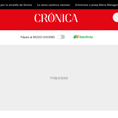
 por la alcaldía de Girona
La secta satánica neonazi
Entrevista a Josep Maria Malagar
Pásate al MODO AHORRO