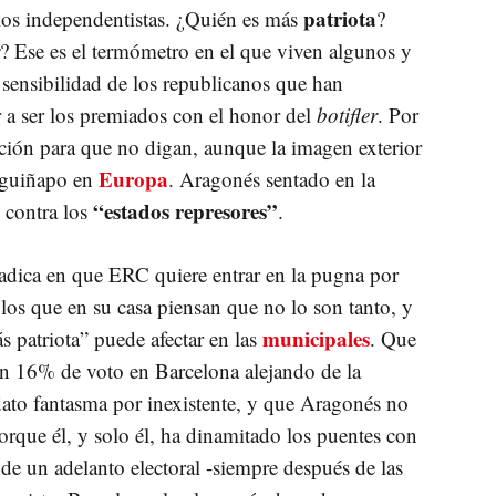
patriota
 los independentistas. ¿Quién es más
?
? Ese es el termómetro en el que viven algunos y
 sensibilidad de los republicanos que han
r a ser los premiados con el honor del
botifler
. Por
ación para que no digan, aunque la imagen exterior
Europa
 guiñapo en
. Aragonés sentado en la
“estados represores”
 contra los
.
adica en que ERC quiere entrar en la pugna por
a los que en su casa piensan que no lo son tanto, y
municipales
s patriota” puede afectar en las
. Que
un 16% de voto en Barcelona alejando de la
dato fantasma por inexistente, y que Aragonés no
orque él, y solo él, ha dinamitado los puentes con
de un adelanto electoral -siempre después de las