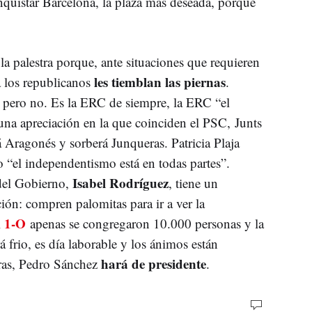
nquistar Barcelona, la plaza más deseada, porque
a palestra porque, ante situaciones que requieren
les tiemblan las piernas
 los republicanos
.
, pero no. Es la ERC de siempre, la ERC “el
 una apreciación en la que coinciden el PSC, Junts
á Aragonés y sorberá Junqueras. Patricia Plaja
o “el independentismo está en todas partes”.
Isabel Rodríguez
del Gobierno,
, tiene un
ón: compren palomitas para ir a ver la
1-O
l
apenas se congregaron 10.000 personas y la
á frio, es día laborable y los ánimos están
hará de presidente
ras, Pedro Sánchez
.