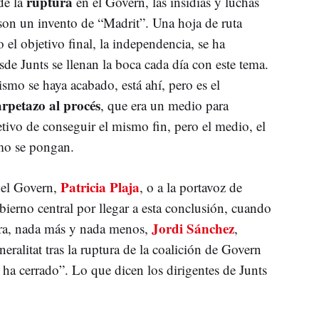
ruptura
de la
en el Govern, las insidias y luchas
son un invento de “Madrit”. Una hoja de ruta
 el objetivo final, la independencia, se ha
sde Junts se llenan la boca cada día con este tema.
smo se haya acabado, está ahí, pero es el
rpetazo al procés
, que era un medio para
etivo de conseguir el mismo fin, pero el medio, el
omo se pongan.
Patricia Plaja
 del Govern,
, o a la portavoz de
Gobierno central por llegar a esta conclusión, cuando
Jordi Sánchez
etra, nada más y nada menos,
,
eralitat tras la ruptura de la coalición de Govern
e ha cerrado”. Lo que dicen los dirigentes de Junts