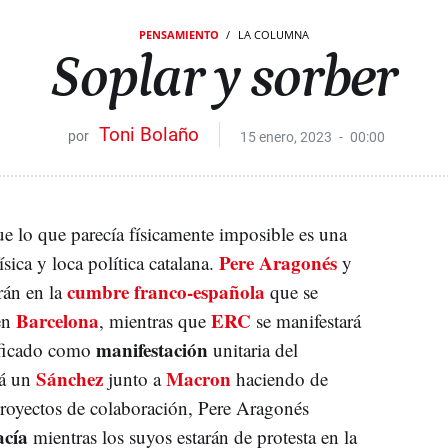
PENSAMIENTO
LA COLUMNA
Soplar y sorber
Toni Bolaño
15 enero, 2023
00:00
e lo que parecía físicamente imposible es una
Pere Aragonés
ísica y loca política catalana.
y
cumbre franco-española
rán en la
que se
Barcelona
ERC
 en
, mientras que
se manifestará
manifestación
lificado como
unitaria del
Sánchez
Macron
rá un
junto a
haciendo de
proyectos de colaboración, Pere Aragonés
acía
mientras los suyos estarán de protesta en la