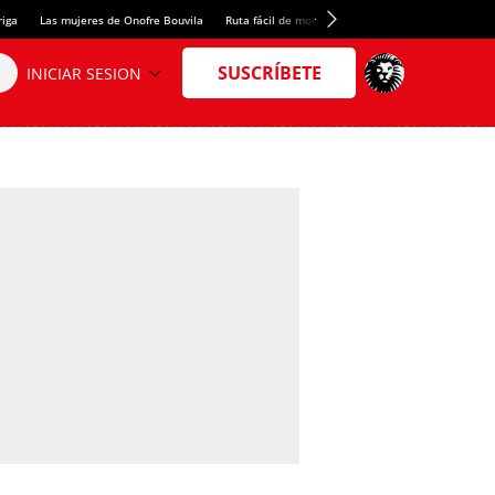
riga
Las mujeres de Onofre Bouvila
Ruta fácil de montaña
Nuevo tresmil de los Pir