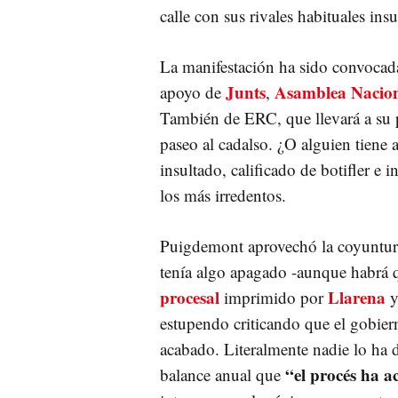
calle con sus rivales habituales ins
La manifestación ha sido convoca
Junts
Asamblea Nacion
apoyo de
,
También de ERC, que llevará a su 
paseo al cadalso. ¿O alguien tiene
insultado, calificado de botifler e
los más irredentos.
Puigdemont aprovechó la coyuntura
tenía algo apagado -aunque habrá q
procesal
Llarena
imprimido por
y
estupendo criticando que el gobier
acabado. Literalmente nadie lo ha 
“el procés ha 
balance anual que