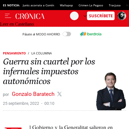
ES NOTICIA:
Junts acorrala a Comín
Wallapop
Crimen La Pegaso
Tracjusa
H
Leer en Castellano
Pásate al MODO AHORRO
PENSAMIENTO
LA COLUMNA
Guerra sin cuartel por los
infernales impuestos
autonómicos
Gonzalo Baratech
25 septiembre, 2022
00:10
l Gobierno y la Generalitat salieron en