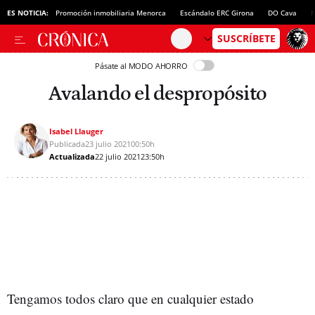
ES NOTICIA:
Promoción inmobiliaria Menorca
Escándalo ERC Girona
DO Cava
N
Pásate al MODO AHORRO
Avalando el despropósito
Isabel Llauger
Publicada
23 julio 2021
00:50h
Actualizada
22 julio 2021
23:50h
Tengamos todos claro que en cualquier estado