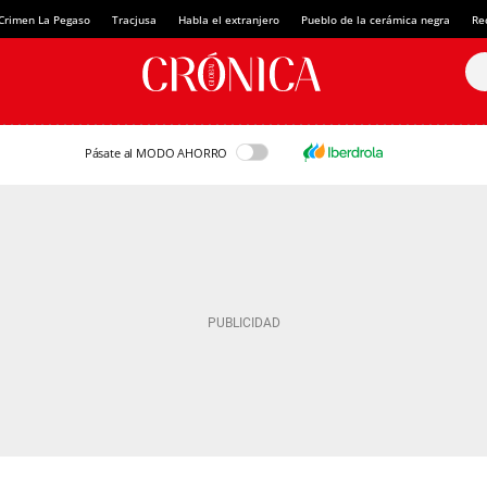
Crimen La Pegaso
Tracjusa
Habla el extranjero
Pueblo de la cerámica negra
Re
Pásate al MODO AHORRO