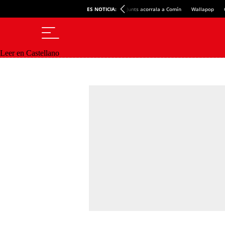
ES NOTICIA:
Junts acorrala a Comín
Wallapop
Leer en Castellano