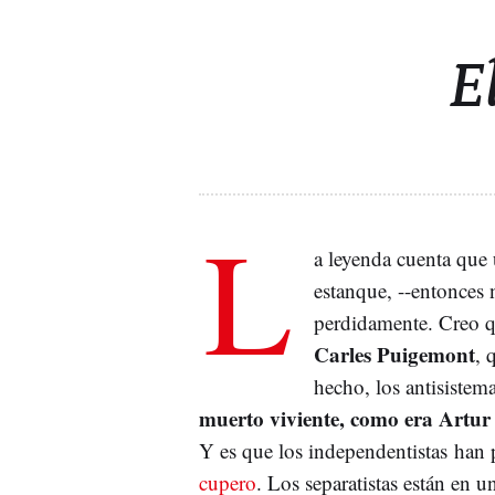
E
L
a leyenda cuenta que 
estanque, --entonces 
perdidamente. Creo qu
Carles Puigemont
, 
hecho, los antisistem
muerto viviente, como era Artu
Y es que los independentistas han p
cupero
. Los separatistas están en u