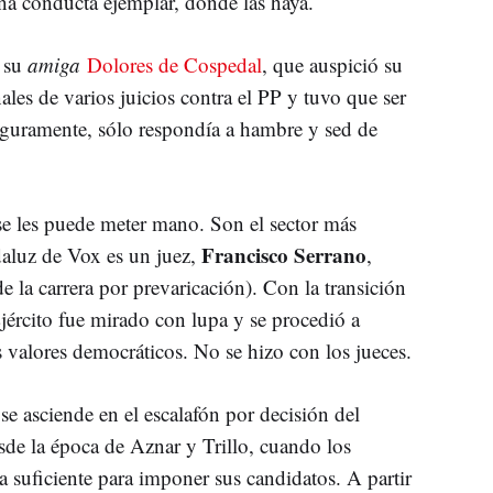
na conducta ejemplar, donde las haya.
 su
amiga
Dolores de Cospedal
, que auspició su
nales de varios juicios contra el PP y tuvo que ser
eguramente, sólo respondía a hambre y sed de
 se les puede meter mano. Son el sector más
Francisco Serrano
daluz de Vox es un juez,
,
 la carrera por prevaricación). Con la transición
Ejército fue mirado con lupa y se procedió a
s valores democráticos. No se hizo con los jueces.
se asciende en el escalafón por decisión del
de la época de Aznar y Trillo, cuando los
 suficiente para imponer sus candidatos. A partir