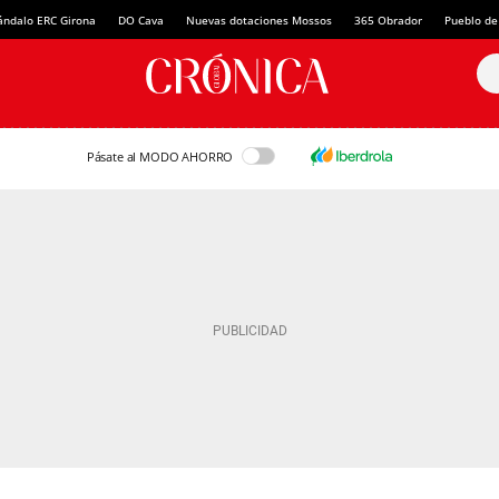
ándalo ERC Girona
DO Cava
Nuevas dotaciones Mossos
365 Obrador
Pueblo de
Pásate al MODO AHORRO