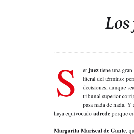
Los 
S
juez
er
tiene una gran 
literal del término: pe
decisiones, aunque sea
tribunal superior corri
pasa nada de nada. Y e
adrede
haya equivocado
porque er
Margarita Mariscal de Gante
, q