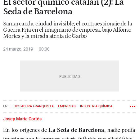
El sector químico catalán (2): La
Seda de Barcelona
Samarcanda, ciudad invisible; el contraespionaje de la
Guerra Fría en el imaginario de empresa, bajo Alfonso
Mortes y la mirada atenta de 'Garbo'
24 marzo, 2019
00:00
DICTADURA FRANQUISTA
EMPRESAS
INDUSTRIA QUÍMICA
ESPIONAJE
Josep Maria Cortés
La Seda de Barcelona
En los orígenes de
, nadie podía
imaginar que la empresa estaría influida por aliadófilos