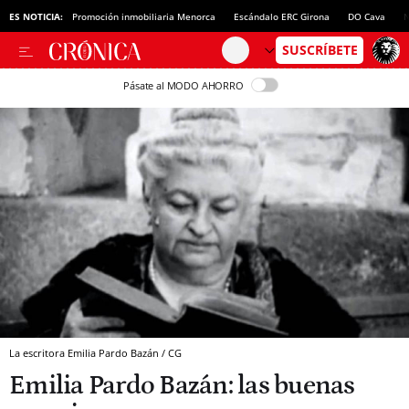
ES NOTICIA:
Promoción inmobiliaria Menorca
Escándalo ERC Girona
DO Cava
N
Pásate al MODO AHORRO
La escritora Emilia Pardo Bazán / CG
Emilia Pardo Bazán: las buenas