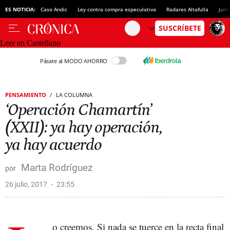
ES NOTICIA:
Caso Andic
Ley contra compra especulativa
Radares Altafulla
Junt
Leer en Castellano
Pásate al MODO AHORRO
PENSAMIENTO
LA COLUMNA
‘Operación Chamartín’
(XXII): ya hay operación,
ya hay acuerdo
Marta Rodríguez
26 julio, 2017
23:55
o creemos. Si nada se tuerce en la recta final