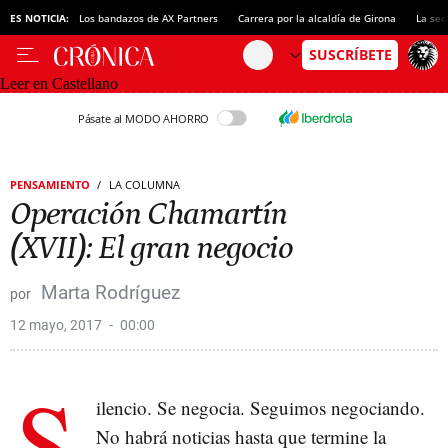
ES NOTICIA:
Los bandazos de AX Partners
Carrera por la alcaldía de Girona
La sec
Leer en Castellano
Pásate al MODO AHORRO
PENSAMIENTO
LA COLUMNA
Operación Chamartín
(XVII): El gran negocio
Marta Rodríguez
12 mayo, 2017
00:00
S
ilencio. Se negocia. Seguimos negociando.
No habrá noticias hasta que termine la