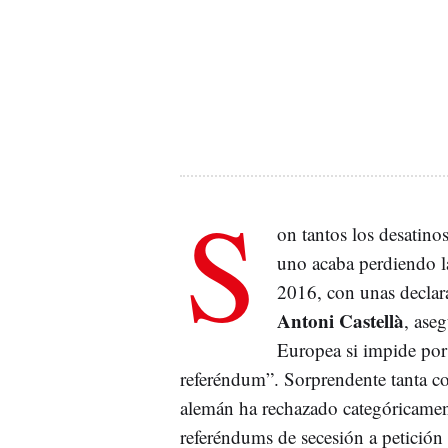
S
on tantos los desatinos
uno acaba perdiendo 
2016, con unas declar
Antoni Castellà
, ase
Europea si impide por 
referéndum”. Sorprendente tanta c
alemán ha rechazado categóricamen
referéndums de secesión a petició