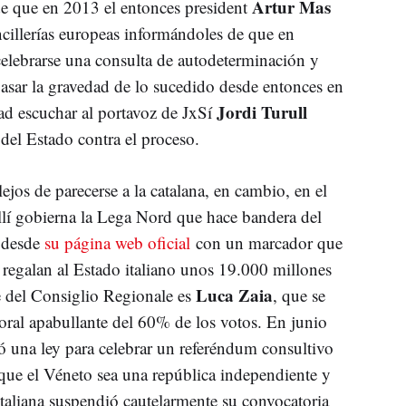
Artur Mas
de que en 2013 el entonces president
ancillerías europeas informándoles de que en
celebrarse una consulta de autodeterminación y
asar la gravedad de lo sucedido desde entonces en
Jordi Turull
idad escuchar al portavoz de JxSí
del Estado contra el proceso.
lejos de parecerse a la catalana, en cambio, en el
llí gobierna la Lega Nord que hace bandera del
n desde
su página web oficial
con un marcador que
 regalan al Estado italiano unos 19.000 millones
Luca Zaia
e del Consiglio Regionale es
, que se
toral apabullante del 60% de los votos. En junio
ó una ley para celebrar un referéndum consultivo
 que el Véneto sea una república independiente y
italiana suspendió cautelarmente su convocatoria