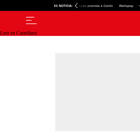
ES NOTICIA:
Junts acorrala a Comín
Wallapop
Leer en Castellano