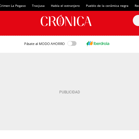
Crimen La Pegaso
Tracjusa
Habla el extranjero
Pueblo de la cerámica negra
Re
Pásate al MODO AHORRO