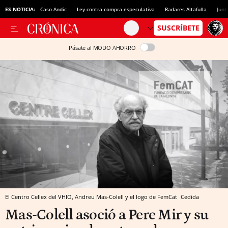
ES NOTICIA:
Caso Andic
Ley contra compra especulativa
Radares Altafulla
Junt
Pásate al MODO AHORRO
El Centro Cellex del VHIO, Andreu Mas-Colell y el logo de FemCat
Cedida
Mas-Colell asoció a Pere Mir y su