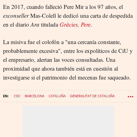
En 2017, cuando falleció Pere Mir a los 97 años, el
exconseller
Mas-Colell le dedicó una carta de despedida
en el diario
Ara
titulada
Gràcies, Pere
.
La misiva fue el colofón a "una cercanía constante,
probablemente excesiva", entre los expolíticos de CiU y
el empresario, alertan las voces consultadas. Una
proximidad que ahora también está en cuestión al
investigarse si el patrimonio del mecenas fue saqueado.
CDC
BARCELONA
CATALUÑA
GENERALITAT DE CATALUÑA
NACIONALISMO
JUSTICIA
CIU
PATRONALES
ANDREU MAS-COLELL
CASO CELLEX