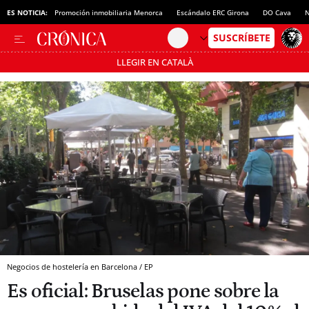
ES NOTICIA:
Promoción inmobiliaria Menorca
Escándalo ERC Girona
DO Cava
N
LLEGIR EN CATALÀ
Pásate al MODO AHORRO
Negocios de hostelería en Barcelona / EP
Es oficial: Bruselas pone sobre la