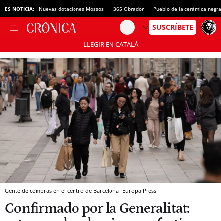
ES NOTICIA:
DO Cava
Nuevas dotaciones Mossos
365 Obrador
Pueblo de la cerámica negra
LLEGIR EN CATALÀ
Pásate al MODO AHORRO
Gente de compras en el centro de Barcelona
Europa Press
Confirmado por la Generalitat: