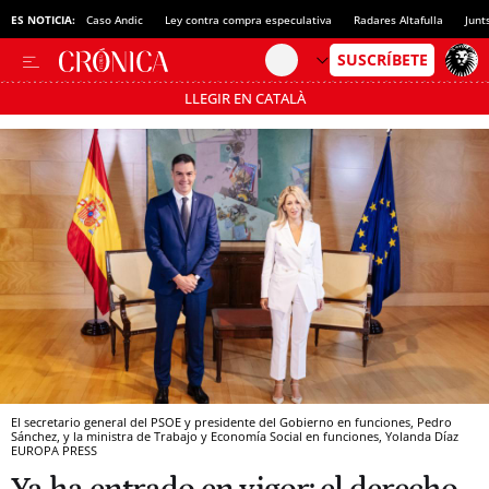
ES NOTICIA:
Caso Andic
Ley contra compra especulativa
Radares Altafulla
Junt
LLEGIR EN CATALÀ
Pásate al MODO AHORRO
El secretario general del PSOE y presidente del Gobierno en funciones, Pedro
Sánchez, y la ministra de Trabajo y Economía Social en funciones, Yolanda Díaz
EUROPA PRESS