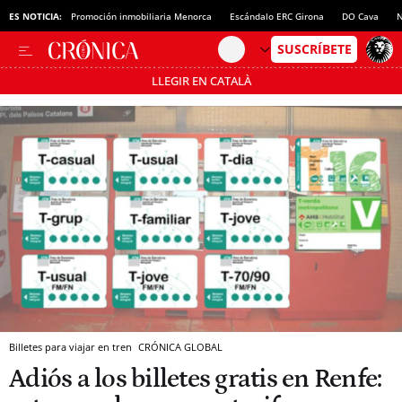
ES NOTICIA:
Promoción inmobiliaria Menorca
Escándalo ERC Girona
DO Cava
N
LLEGIR EN CATALÀ
Pásate al MODO AHORRO
Billetes para viajar en tren
CRÓNICA GLOBAL
Adiós a los billetes gratis en Renfe: