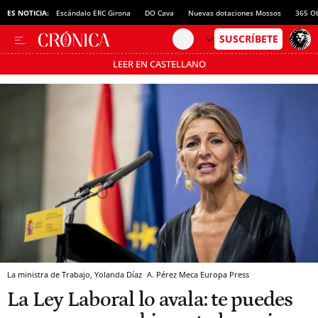
aria Menorca
ES NOTICIA:
Escándalo ERC Girona
DO Cava
Nuevas dotaciones Mossos
365 O
LEER EN CASTELLANO
Pásate al MODO AHORRO
La ministra de Trabajo, Yolanda Díaz
A. Pérez Meca
Europa Press
La Ley Laboral lo avala: te puedes