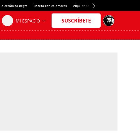
 la cerámica negra
Receta con calamares
Alquiler de habitaciones en España
Créd