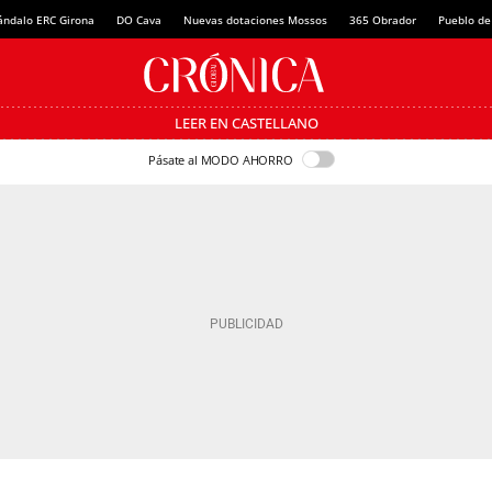
ándalo ERC Girona
DO Cava
Nuevas dotaciones Mossos
365 Obrador
Pueblo de
LEER EN CASTELLANO
Pásate al MODO AHORRO