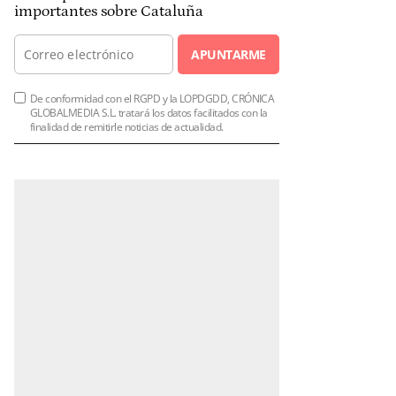
importantes sobre Cataluña
APUNTARME
De conformidad con el RGPD y la LOPDGDD, CRÓNICA
GLOBALMEDIA S.L. tratará los datos facilitados con la
finalidad de remitirle noticias de actualidad.