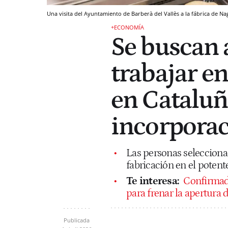
Una visita del Ayuntamiento de Barberà del Vallès a la fábrica de N
+ECONOMÍA
Se buscan 
trabajar en
en Cataluña
incorpora
Las personas selecciona
fabricación en el potente
Te interesa:
Confirmad
para frenar la apertura
Publicada