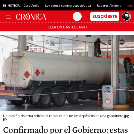
ES NOTICIA:
Caso Andic
Ley contra compra especulativa
Radares Altafulla
Junt
LEER EN CASTELLANO
Pásate al MODO AHORRO
Un camión cisterna rellena el combustible de los depósitos de una gasolinera.jpg
EP
Confirmado por el Gobierno: estas