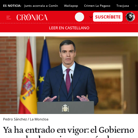
ES NOTICIA:
Junts acorrala a Comín
Wallapop
Crimen La Pegaso
Tracjusa
H
LEER EN CASTELLANO
Pásate al MODO AHORRO
Pedro Sánchez / La Moncloa
Ya ha entrado en vigor: el Gobierno