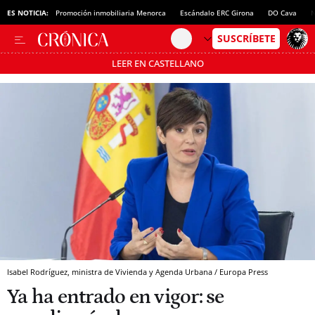
ES NOTICIA:
Promoción inmobiliaria Menorca
Escándalo ERC Girona
DO Cava
N
LEER EN CASTELLANO
Pásate al MODO AHORRO
Isabel Rodríguez, ministra de Vivienda y Agenda Urbana / Europa Press
Ya ha entrado en vigor: se