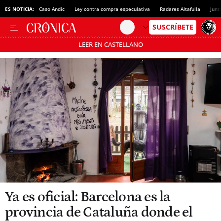
ES NOTICIA:
Caso Andic
Ley contra compra especulativa
Radares Altafulla
Junt
LEER EN CASTELLANO
Pásate al MODO AHORRO
Ya es oficial: Barcelona es la
provincia de Cataluña donde el