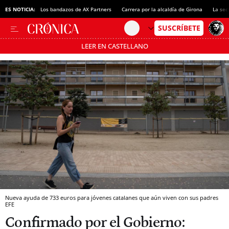
ES NOTICIA:
Los bandazos de AX Partners
Carrera por la alcaldía de Girona
La sec
LEER EN CASTELLANO
Pásate al MODO AHORRO
Nueva ayuda de 733 euros para jóvenes catalanes que aún viven con sus padres
EFE
Confirmado por el Gobierno: