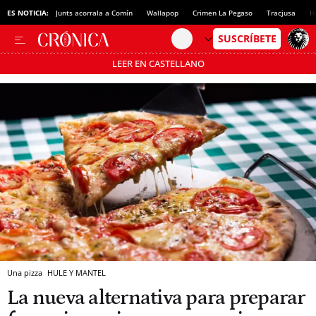
ES NOTICIA:
Junts acorrala a Comín
Wallapop
Crimen La Pegaso
Tracjusa
H
LEER EN CASTELLANO
Pásate al MODO AHORRO
Una pizza
HULE Y MANTEL
La nueva alternativa para preparar