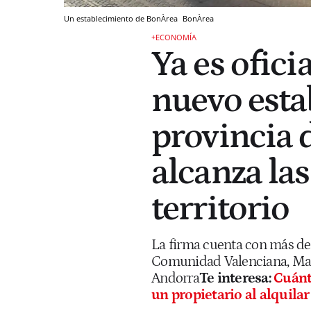
Un establecimiento de BonÀrea
BonÀrea
+ECONOMÍA
Ya es ofici
nuevo esta
provincia 
alcanza las
territorio
La firma cuenta con más de
Comunidad Valenciana, Madr
Andorra
Te interesa:
Cuánt
un propietario al alquila