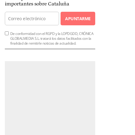
importantes sobre Cataluña
APUNTARME
De conformidad con el RGPD y la LOPDGDD, CRÓNICA
GLOBALMEDIA S.L. tratará los datos facilitados con la
finalidad de remitirle noticias de actualidad.