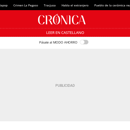
lapop
Crimen La Pegaso
Tracjusa
Habla el extranjero
Pueblo de la cerámica ne
LEER EN CASTELLANO
Pásate al MODO AHORRO