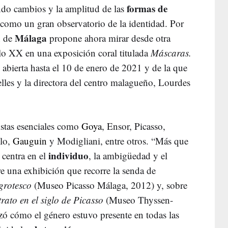
formas de
ndo cambios y la amplitud de las
 como un gran observatorio de la identidad. Por
Málaga
n de
propone ahora mirar desde otra
iglo XX en una exposición coral titulada
Máscaras.
,
abierta hasta el 10 de enero de 2021 y de la que
lles y la directora del centro malagueño, Lourdes
istas esenciales como
Goya
, Ensor, Picasso,
llo,
Gauguin
y Modigliani, entre otros. “Más que
individuo
 centra en el
, la ambigüedad y el
e una exhibición que recorre la senda de
 grotesco
(Museo Picasso Málaga, 2012) y, sobre
trato en el siglo de Picasso
(Museo Thyssen-
ó cómo el género estuvo presente en todas las