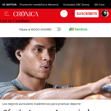
ES NOTICIA:
Promoción inmobiliaria Menorca
Escándalo ERC Girona
DO Cava
N
Leer en Castellano
Pásate al MODO AHORRO
Los mejores auriculares inalámbricos para practicar deporte