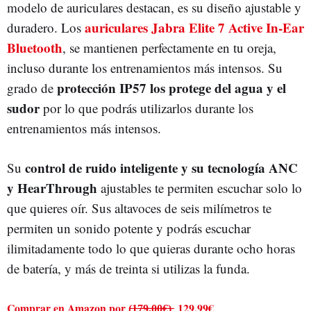
modelo de auriculares destacan, es su diseño ajustable y
auriculares Jabra Elite 7 Active In-Ear
duradero. Los
Bluetooth
, se mantienen perfectamente en tu oreja,
incluso durante los entrenamientos más intensos. Su
protección IP57 los protege del agua y el
grado de
sudor
por lo que podrás utilizarlos durante los
entrenamientos más intensos.
control de ruido inteligente y su tecnología ANC
Su
y HearThrough
ajustables te permiten escuchar solo lo
que quieres oír. Sus altavoces de seis milímetros te
permiten un sonido potente y podrás escuchar
ilimitadamente todo lo que quieras durante ocho horas
de batería, y más de treinta si utilizas la funda.
Comprar en Amazon por (̶1̶7̶9̶,̶0̶0̶€̶)̶ 129,99€