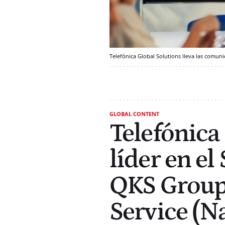
Telefónica Global Solutions lleva las comun
GLOBAL CONTENT
Telefónica
líder en e
QKS Group 
Service (N