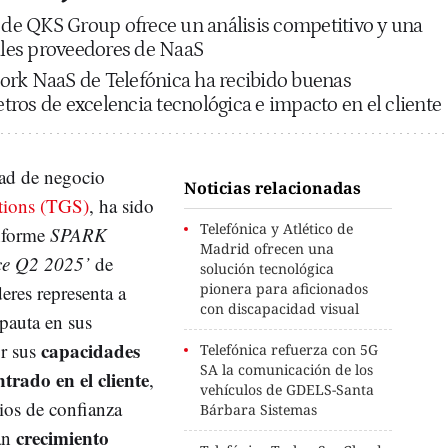
e QKS Group ofrece un análisis competitivo y una
pales proveedores de NaaS
ork NaaS de Telefónica ha recibido buenas
ros de excelencia tecnológica e impacto en el cliente
dad de negocio
Noticias relacionadas
utions (TGS)
, ha sido
Telefónica y Atlético de
informe
SPARK
Madrid ofrecen una
ce Q2 2025’
de
solución tecnológica
pionera para aficionados
res representa a
con discapacidad visual
pauta en sus
capacidades
or sus
Telefónica refuerza con 5G
SA la comunicación de los
trado en el cliente
,
vehículos de GDELS-Santa
ios de confianza
Bárbara Sistemas
crecimiento
an