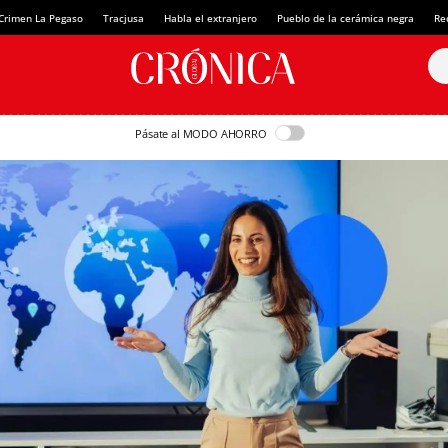
Crimen La Pegaso
Tracjusa
Habla el extranjero
Pueblo de la cerámica negra
Re
Pásate al MODO AHORRO