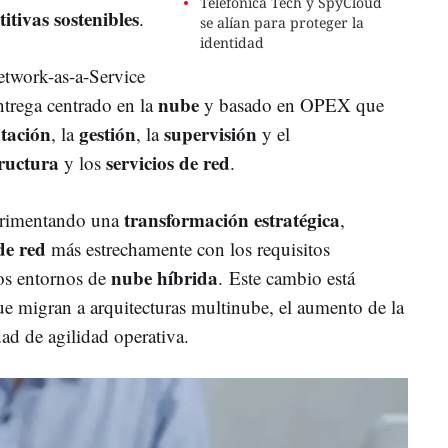
Telefónica Tech y SpyCloud
itivas sostenibles
.
se alían para proteger la
identidad
etwork-as-a-Service
nube
trega centrado en la
y basado en OPEX que
tación
gestión
supervisión
, la
, la
y el
tructura
servicios de red
y los
.
transformación estratégica
erimentando una
,
de red
más estrechamente con los requisitos
nube híbrida
os entornos de
.
Este cambio está
e migran a arquitecturas multinube, el aumento de la
ad de agilidad operativa.