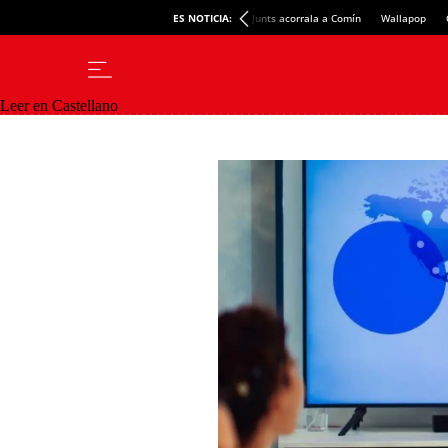
ES NOTICIA:
Junts acorrala a Comín
Wallapop
Leer en Castellano