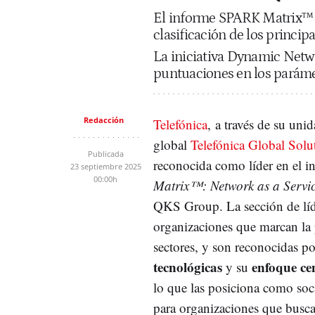
El informe SPARK Matrix™ d
clasificación de los princi
La iniciativa Dynamic Netw
puntuaciones en los parámet
Redacción
Telefónica
, a través de su uni
global
Telefónica Global Sol
Publicada
reconocida como líder en el 
23 septiembre 2025
00:00h
Matrix™: Network as a Servi
QKS Group. La sección de líde
organizaciones que marcan la 
sectores, y son reconocidas p
tecnológicas
enfoque cen
y su
lo que las posiciona como soc
para organizaciones que busc