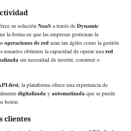
ctividad
NaaS
Dynamic
frece su solución
a través de
ine la forma en que las empresas gestionan la
operaciones de red
as
sean tan ágiles como la gestión
red
os usuarios obtienen la capacidad de operar una
ualizada
sin necesidad de invertir, construir o
.
PI-first
, la plataforma ofrece una experiencia de
digitalizada
automatizada
almente
y
que se puede
un botón.
 clientes