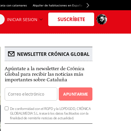
ceta con calamares
Alquiler de habitaciones en España
Crédito del Spotify Camp Nou
NEWSLETTER CRÓNICA GLOBAL
Apúntate a la newsletter de Crónica
Global para recibir las noticias más
importantes sobre Cataluña
APUNTARME
De conformidad con el RGPD y la LOPDGDD, CRÓNICA
GLOBALMEDIA S.L. tratará los datos facilitados con la
finalidad de remitirle noticias de actualidad.