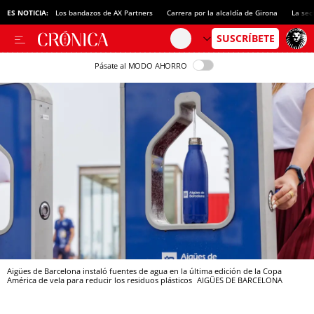
ES NOTICIA:
Los bandazos de AX Partners
Carrera por la alcaldía de Girona
La sec
Pásate al MODO AHORRO
Aigües de Barcelona instaló fuentes de agua en la última edición de la Copa
América de vela para reducir los residuos plásticos
AIGÜES DE BARCELONA