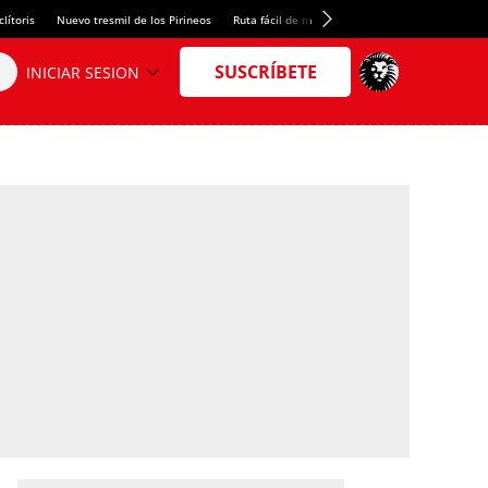
lítoris
Nuevo tresmil de los Pirineos
Ruta fácil de montaña
El arroz más meloso