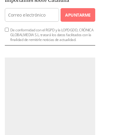
importantes sobre Cataluña
APUNTARME
De conformidad con el RGPD y la LOPDGDD, CRÓNICA
GLOBALMEDIA S.L. tratará los datos facilitados con la
finalidad de remitirle noticias de actualidad.