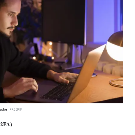
nador
FREEPIK
(2FA)