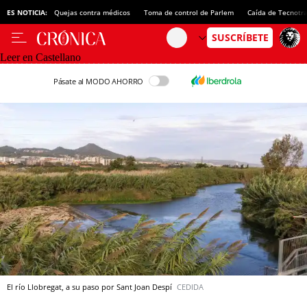
ES NOTICIA:
Quejas contra médicos
Toma de control de Parlem
Caída de Tecnotr
Leer en Castellano
Pásate al MODO AHORRO
El río Llobregat, a su paso por Sant Joan Despí
CEDIDA