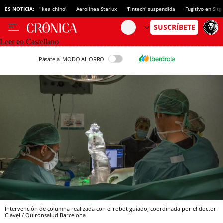
ES NOTICIA:
'Ikea chino'
Aerolínea Starlux
'Fintech' suspendida
Fugitivo en Sitg
Leer en Castellano
Pásate al MODO AHORRO
Intervención de columna realizada con el robot guiado, coordinada por el doctor
Clavel / Quirónsalud Barcelona